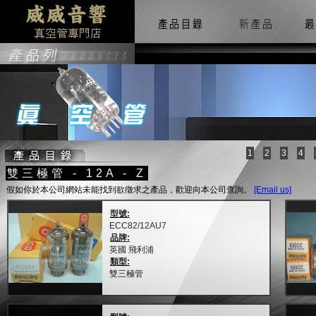
1
2
3
4
雙三極管 - 12A - Z
假如你於本公司網站未能找到欲徵求之產品，歡迎向本公司查詢。
[Email us]
型號:
ECC82/12AU7
品牌:
英國 飛利浦
類型:
雙三極管