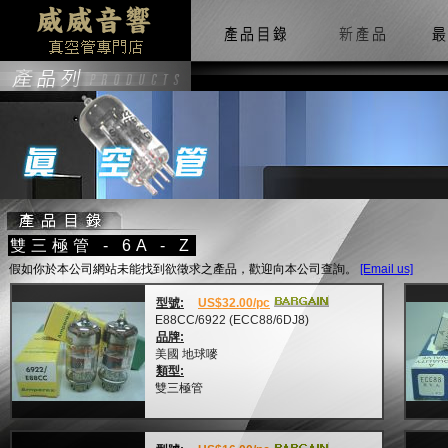
雙三極管 - 6A - Z
假如你於本公司網站未能找到欲徵求之產品，歡迎向本公司查詢。
[Email us]
型號:
US$32.00/pc
E88CC/6922 (ECC88/6DJ8)
品牌:
美國 地球嘜
類型:
雙三極管