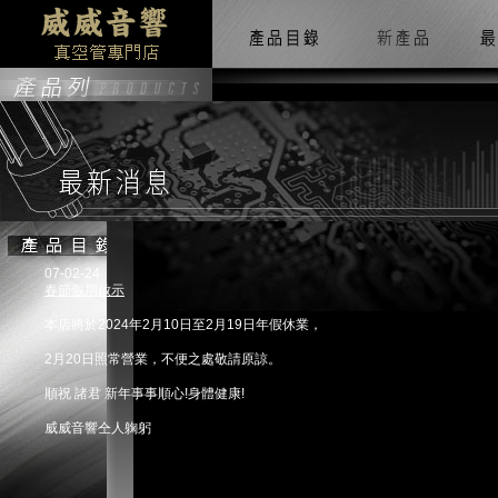
07-02-24
春節假期啟示
本店將於2024年2月10日至2月19日年假休業，
2月20日照常營業，不便之處敬請原諒。
順祝 諸君 新年事事順心!身體健康!
威威音響仝人躹躬